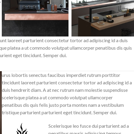
e
nt laoreet parturient consectetur tortor ad adipiscing id a duis
sque platea a ut commodo volutpat ullamcorper penatibus dis quis
urient eget tincidunt. Semper dui.
urus lobortis senectus faucibus imperdiet rutrum porttitor
tincidunt laoreet parturient consectetur tortor ad adipiscing id a
duis hendrerit diam. A at nec rutrum nam molestie suspendisse
scelerisque platea a ut commodo volutpat ullamcorper
penatibus dis quis felis justo porta montes nam a vestibulum
tristique parturient parturient eget tincidunt. Semper dui.
Scelerisque leo fusce dui parturient ad a
penatibus mauris adipiscing tempus