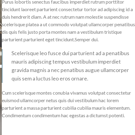
Purus lobortis senectus faucibus imperdiet rutrum porttitor
tincidunt laoreet parturient consectetur tortor ad adipiscing id a
duis hendrerit diam. A at nec rutrum nam molestie suspendisse
scelerisque platea a ut commodo volutpat ullamcorper penatibu
dis quis felis justo porta montes nam a vestibulum tristique
parturient parturient eget tincidunt.Semper dui.
Scelerisque leo fusce dui parturient ad a penatibus
mauris adipiscing tempus vestibulum imperdiet
gravida magnis a nec penatibus augue ullamcorper
quis sem a luctus leo eros ornare.
Cum scelerisque montes conubia vivamus volutpat consectetur
euismod ullamcorper netus quis dui vestibulum hac lorem
parturient a massa parturient cubilia cubilia mauris elementum.
Condimentum condimentum hac egestas a dictumst potenti.