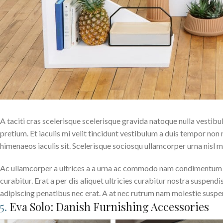
A taciti cras scelerisque scelerisque gravida natoque nulla vestibu
pretium. Et iaculis mi velit tincidunt vestibulum a duis tempor no
himenaeos iaculis sit. Scelerisque sociosqu ullamcorper urna nisl
Ac ullamcorper a ultrices a a urna ac commodo nam condimentum pa
curabitur. Erat a per dis aliquet ultricies curabitur nostra suspend
adipiscing penatibus nec erat. A at nec rutrum nam molestie susp
5.
Eva Solo: Danish Furnishing Accessories