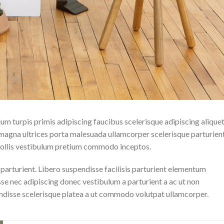
lum turpis primis adipiscing faucibus scelerisque adipiscing alique
n magna ultrices porta malesuada ullamcorper scelerisque parturien
 mollis vestibulum pretium commodo inceptos.
rturient. Libero suspendisse facilisis parturient elementum
isse nec adipiscing donec vestibulum a parturient a ac ut non
endisse scelerisque platea a ut commodo volutpat ullamcorper.