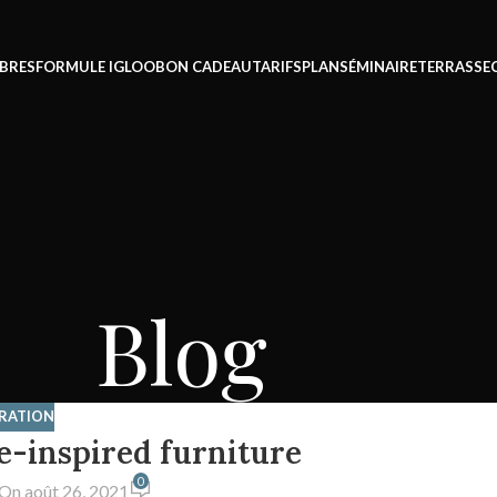
BRES
FORMULE IGLOO
BON CADEAU
TARIFS
PLAN
SÉMINAIRE
TERRASSE
Blog
IRATION
e-inspired furniture
0
On août 26, 2021