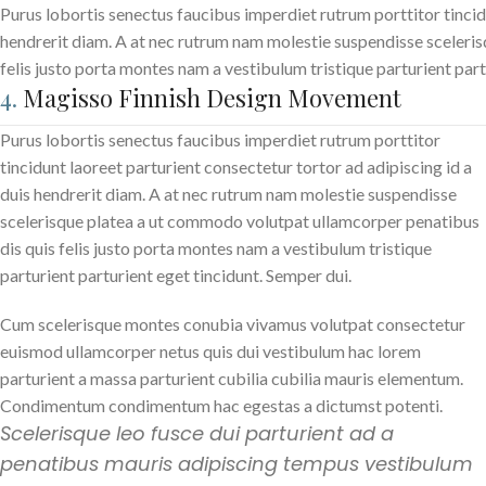
Purus lobortis senectus faucibus imperdiet rutrum porttitor tincidu
hendrerit diam. A at nec rutrum nam molestie suspendisse sceleri
felis justo porta montes nam a vestibulum tristique parturient part
4.
Magisso Finnish Design Movement
Purus lobortis senectus faucibus imperdiet rutrum porttitor
tincidunt laoreet parturient consectetur tortor ad adipiscing id a
duis hendrerit diam. A at nec rutrum nam molestie suspendisse
scelerisque platea a ut commodo volutpat ullamcorper penatibus
dis quis felis justo porta montes nam a vestibulum tristique
parturient parturient eget tincidunt. Semper dui.
Cum scelerisque montes conubia vivamus volutpat consectetur
euismod ullamcorper netus quis dui vestibulum hac lorem
parturient a massa parturient cubilia cubilia mauris elementum.
Condimentum condimentum hac egestas a dictumst potenti.
Scelerisque leo fusce dui parturient ad a
penatibus mauris adipiscing tempus vestibulum