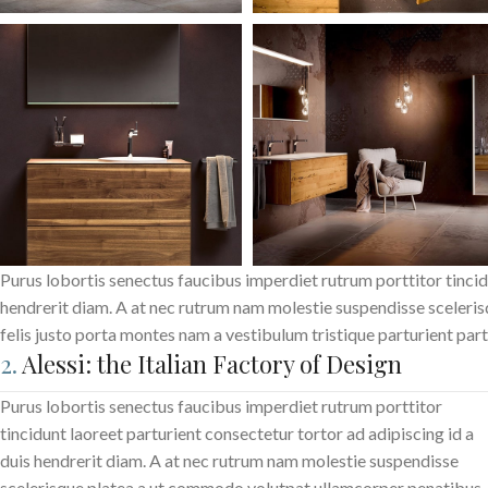
Purus lobortis senectus faucibus imperdiet rutrum porttitor tincidu
hendrerit diam. A at nec rutrum nam molestie suspendisse sceleri
felis justo porta montes nam a vestibulum tristique parturient part
2.
Alessi: the Italian Factory of Design
Purus lobortis senectus faucibus imperdiet rutrum porttitor
tincidunt laoreet parturient consectetur tortor ad adipiscing id a
duis hendrerit diam. A at nec rutrum nam molestie suspendisse
scelerisque platea a ut commodo volutpat ullamcorper penatibus