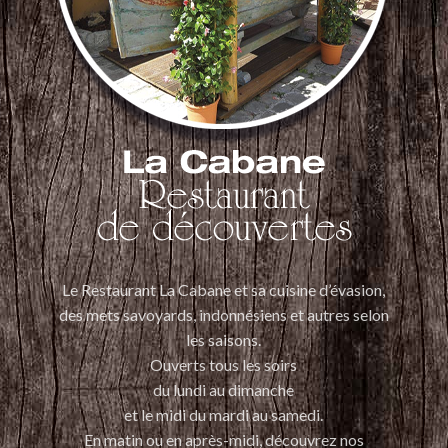
Le Restaurant La Cabane et sa cuisine d’évasion,
des mets savoyards, indonnésiens et autres selon
les saisons.
Ouverts tous les soirs
du lundi au dimanche
et le midi du mardi au samedi.
En matin ou en après-midi, découvrez nos