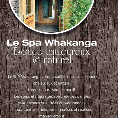
Le SPA Whakanga vous accueille dans son espace
chaleureux et naturel
tous les jours sauf le mardi.
Les soins et massages sont réalisés par des
praticiennes qualifiées et passionnées.
Ils sont entièrement personnalisés et réalisés
manuellement