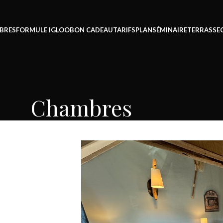
BRES
FORMULE IGLOO
BON CADEAU
TARIFS
PLAN
SÉMINAIRE
TERRASSE
Chambres