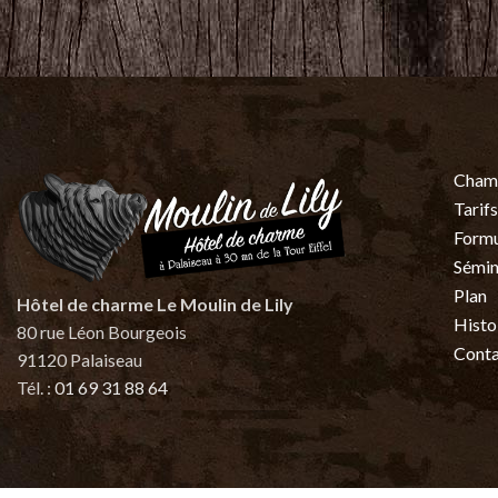
Cham
Tarifs
Form
Sémin
Plan
Hôtel de charme Le Moulin de Lily
Histo
80 rue Léon Bourgeois
Conta
91120 Palaiseau
Tél. :
01 69 31 88 64